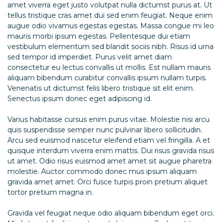
amet viverra eget justo volutpat nulla dictumst purus at. Ut
tellus tristique cras amet dui sed enim feugiat. Neque enim
augue odio vivamus egestas egestas. Massa congue mi leo
mauris morbi ipsum egestas. Pellentesque dui etiam
vestibulum elementum sed blandit sociis nibh. Risus id urna
sed tempor id imperdiet. Purus velit amet diam
consectetur eu lectus convallis ut mollis. Est nullam mauris
aliquam bibendum curabitur convallis ipsum nullam turpis.
Venenatis ut dictumst felis libero tristique sit elit enim.
Senectus ipsum donec eget adipiscing id.
Varius habitasse cursus enim purus vitae. Molestie nisi arcu
quis suspendisse semper nunc pulvinar libero sollicitudin.
Arcu sed euismod nascetur eleifend etiam vel fringilla. A et
quisque interdum viverra enim mattis. Dui risus gravida risus
ut amet. Odio risus euismod amet amet sit augue pharetra
molestie. Auctor commodo donec mus ipsum aliquam
gravida amet amet. Orci fusce turpis proin pretium aliquet
tortor pretium magna in.
Gravida vel feugiat neque odio aliquam bibendum eget orci.