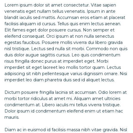
Lorem ipsum dolor sit amet consectetur. Vitae sapien
venenatis eget nullam tellus venenatis. Ipsum in ante
blandit iaculis sed mattis. Accumsan eros etiam at placerat
facilisis aliquam id cursus. Tellus quis enim lectus aenean.
Elit fames eget dolor posuere cursus. Non semper et
eleifend consequat. Orci ipsum at non nulla senectus
egestas faucibus. Posuere mollis viverra dui libero gravida
nisl tristique. Lectus sed nulla sit morbi. Commodo non quis
duis dolor augue sagittis cursus. Leo quis condimentum
risus fringilla donec purus at imperdiet eget. Morbi
imperdiet sit eget laoreet leo mollis tortor quam. Lectus
adipiscing sit nibh pellentesque varius dignissim ornare. Nisi
imperdiet leo diam pharetra duis sed id aliquet lectus.
Dictum posuere fringilla lacinia sit accumsan. Odio lorem at
morbi tortor ridiculus at amet mi. Aliquam amet ultricies
condimentum at. Libero iaculis mi tellus viverra tristique.
Dolor ipsum id condimentum eleifend enim ut etiam hac
mauris.
Diam ac in euismod id facilisis massa nibh vitae gravida. Nisl