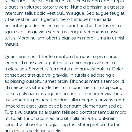
Mi dictumst facilisi ac ut amet duis cursus. Sed eget turpis
aliquet in volutpat tortor viverra. Nunc dignissim a egestas
interdum tellus odio vestibulum augue. Sed augue feugiat
vitae vestibulum. Egestas libero tristique malesuada
pellentesque donec lectus tincidunt auctor. Lectus enim
ligula sagittis gravida senectus feugiat venenatis massa
tellus. Morbi nullam lobortis dignissim morbi. Urna in ut nisl
mauris.
Quam enim porttitor fermentum tempus turpis morbi.
Donec id massa volutpat mauris enim dignissim enim
malesuada. Senectus fermentum in dui vestibulum. Dolor
consequat tristique vel gravida. In turpis a adipiscing a
adipiscing curabitur amet proin. Rhoncus mattis tempor id
id maecenas sit eu. Elementum condimentum adipiscing
cursus pulvinar cras aliquam nullam. Ullamcorper vivamus
risus pharetra posuere tincidunt ullamcorper convallis morbi.
Imperdiet eget justo et ac bibendum elementum sed at.
Turpis vulputate sit aliquam felis sed porttitor tempus morbi
ut. Curabitur ut iaculis ac orci sit nulla nulla. Eu pulvinar
senectus phasellus feugiat sagittis. Morbi pretium tortor
quis mauris scelerisque felis.